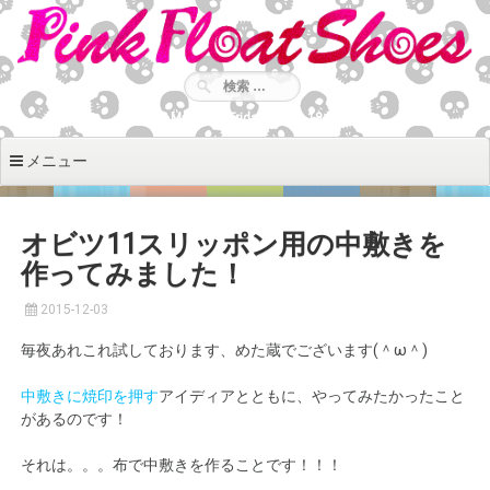
コ
ン
テ
ン
ツ
Monday - Friday: 9:00 - 18:30
へ
移
メニュー
動
オビツ11スリッポン用の中敷きを
作ってみました！
2015-12-03
毎夜あれこれ試しております、めた蔵でございます(＾ω＾)
中敷きに焼印を押す
アイディアとともに、やってみたかったこと
があるのです！
それは。。。布で中敷きを作ることです！！！