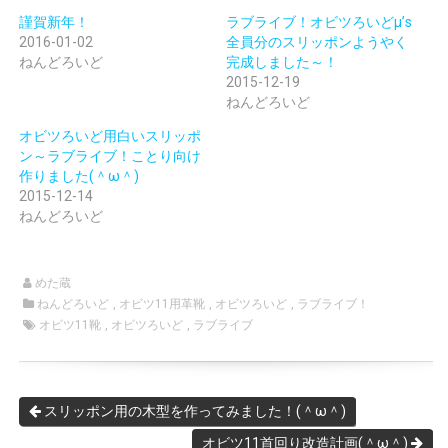
謹賀新年！
ラブライブ！オビツろいどμ’s
2016-01-02
全員分のスリッポンようやく
ねんどろいど
完成しました～！
2015-12-19
ねんどろいど
オビツろいど用白いスリッポ
ン～ラブライブ！ことり向け
作りました(＾ω＾)
2015-12-14
ねんどろいど
めた蔵
ねんどろいど
,
オビツ11用革靴
,
オビツろいど
,
ラブライブ！
オビツ11靴
,
オビツろいど
,
ラブライブ
スリッポン用の木型を作ってみました！(＾ω＾)
オビツ11首回り改造計画(＾ω＾)