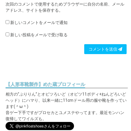
次回のコメントで使用するためブラウザーに自分の名前、メール
アドレス、サイトを保存する。
新しいコメントをメールで通知
新しい投稿をメールで受け取る
コメントを送信
【人形革靴製作】めた蔵プロフィール
相方の”ぷりりん”とオビツろいど（オビツ11ボディ+ねんどろいど
ヘッド）にハマり、以来一緒に11cmドール用の服や靴を作ってい
ます(＾ω＾)
音ゲー下手ですがプロセカとユメステやってます。最近モンハン
復帰してワイルズも。