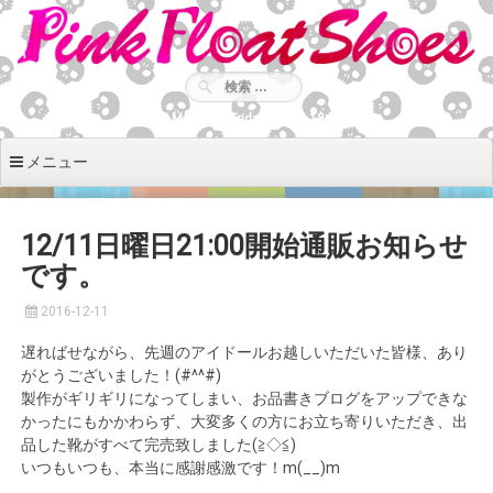
コ
ン
テ
ン
ツ
Monday - Friday: 9:00 - 18:30
へ
移
メニュー
動
12/11日曜日21:00開始通販お知らせ
です。
2016-12-11
遅ればせながら、先週のアイドールお越しいただいた皆様、あり
がとうございました！(#^^#)
製作がギリギリになってしまい、お品書きブログをアップできな
かったにもかかわらず、大変多くの方にお立ち寄りいただき、出
品した靴がすべて完売致しました(≧◇≦)
いつもいつも、本当に感謝感激です！m(__)m