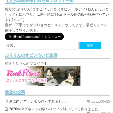
【人形革靴製作】めた蔵プロフィール
相方の”ぷりりん”とオビツろいど（オビツ11ボディ+ねんどろいど
ヘッド）にハマり、以来一緒に11cmドール用の服や靴を作ってい
ます(＾ω＾)
音ゲー下手ですがプロセカとユメステやってます。最近モンハン
復帰してワイルズも。
ぷりりんのオビツろいど生活
相方ぷりりんのブログです。
最近の投稿
夏に向けてサンダル作ってみました。
2022-05-28
2020年マグネット内蔵ハロウィン靴いろいろ作りました！