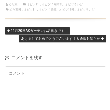
めた蔵
オビツ11
,
オビツ11用革靴
,
オビツろいど
めた蔵靴
,
オビツ11
,
オビツ11通販
,
オビツ11靴
,
オビツろいど
11月20日AKガーデンお品書きです！
あけましておめでとうございます！＆通販お知らせ
コメントを残す