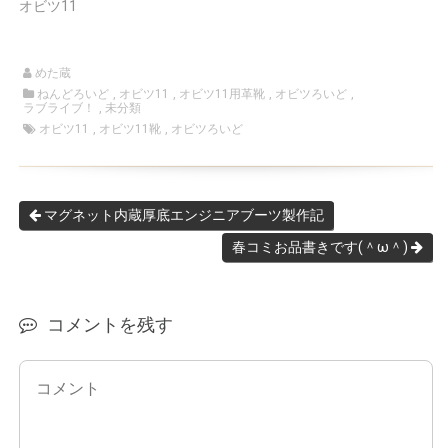
オビツ11
めた蔵
ねんどろいど
,
オビツ11
,
オビツ11用革靴
,
オビツろいど
,
ラブライブ！
,
未分類
オビツ11
,
オビツ11靴
,
オビツろいど
マグネット内蔵厚底エンジニアブーツ製作記
春コミお品書きです(＾ω＾)
コメントを残す