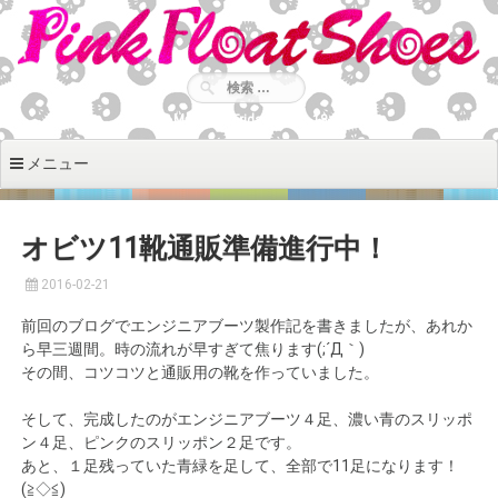
コ
ン
テ
ン
ツ
Monday - Friday: 9:00 - 18:30
へ
移
メニュー
動
オビツ11靴通販準備進行中！
2016-02-21
前回のブログでエンジニアブーツ製作記を書きましたが、あれか
ら早三週間。時の流れが早すぎて焦ります(;´Д｀)
その間、コツコツと通販用の靴を作っていました。
そして、完成したのがエンジニアブーツ４足、濃い青のスリッポ
ン４足、ピンクのスリッポン２足です。
あと、１足残っていた青緑を足して、全部で11足になります！
(≧◇≦)