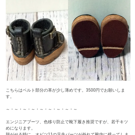
こちらはベルト部分の革が少し薄めです。3500円でお願いしま
す。
～・～・～・～・～・～・～・～・～
エンジニアブーツ、色移り防止で靴下履き推奨ですが、若干キツ
めになります。
脱がせる時に、オビツ11の足先パーツが外れて靴内に残ってしま