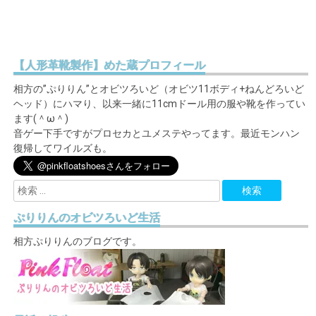
【人形革靴製作】めた蔵プロフィール
相方の”ぷりりん”とオビツろいど（オビツ11ボディ+ねんどろいど
ヘッド）にハマり、以来一緒に11cmドール用の服や靴を作ってい
ます(＾ω＾)
音ゲー下手ですがプロセカとユメステやってます。最近モンハン
復帰してワイルズも。
ぷりりんのオビツろいど生活
相方ぷりりんのブログです。