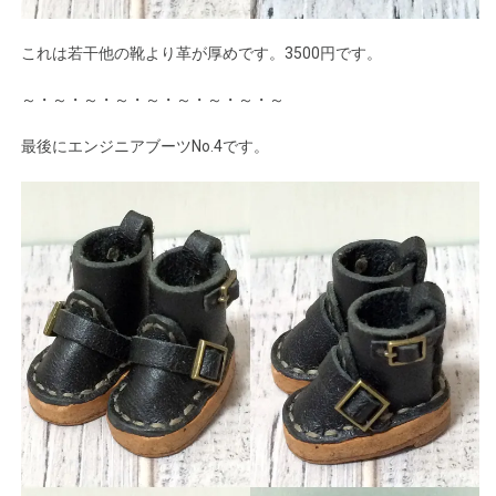
これは若干他の靴より革が厚めです。3500円です。
～・～・～・～・～・～・～・～・～
最後にエンジニアブーツNo.4です。