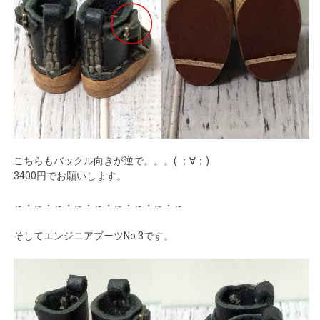
こちらもバックル向きが逆で。。。( ；∀；)
3400円でお願いします。
～・～・～・～・～・～・～・～・～
そしてエンジニアブーツNo.3です。