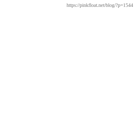
https://pinkfloat.net/blog/?p=1544